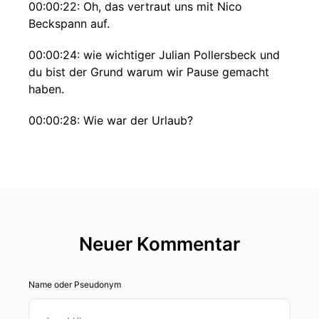
00:00:22: Oh, das vertraut uns mit Nico
Beckspann auf.
00:00:24: wie wichtiger Julian Pollersbeck und
du bist der Grund warum wir Pause gemacht
haben.
00:00:28: Wie war der Urlaub?
00:00:29: Hast Du Zeit genutzt um Baseball zu
gucken oder hast Du mal gar nichts mit Baseball
gemacht?
00:00:34: Ah ja ich habe schon ein bisschen
verfolgt aber ich hab mal ein bisschen versucht
Neuer Kommentar
abzuschalten.
00:00:43: Ja, das ist mir gut gelungen in der
Name oder Pseudonym
podogiesischen Sonne.